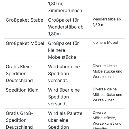
1,30 m,
Zimmerbrunnen
Großpaket Stäbe
Großpaket für
Wanderstäbe ab
1,80 m
Wanderstäbe ab
1,80m
Großpaket Möbel
Großpaket für
kleinere Möbel
kleinere
Möbelstücke
Gratis Klein-
Wird über eine
Diverse kleine
Möbelstücke und
Spedition
Spedition
Wurzelkunst
Deutschland
versandt.
Spedition Klein
Wird über eine
Diverse kleine
Möbelstücke und
Spedition
Wurzelkunst
versandt.
Gratis Groß-
Wird als Palette
Diverse
Möbelstücke,
Spedition
über eine
Wurzelkunst und
Deutschland
Spedition
Mosaike.