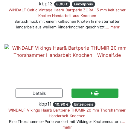
kbp13
8,90 €
Einzelpreis
WINDALF Celtic Vintage Haar& Bartperle ZORA 15 mm Keltischer
Knoten Handarbeit aus Knochen
Bartschmuck mit einem keltischen Knoten In meisterhafter
Handarbeit aus weißem Rinderknochen geschnitzt.
… mehr
kbp11
10,90 €
Einzelpreis
WINDALF Vikings Haar& Bartperle THUMIR 20 mm Thorshammer
Handarbeit Knochen
Eine Thorshammer-Perle verziert mit Wikinger Knotenmustern.
…
mehr