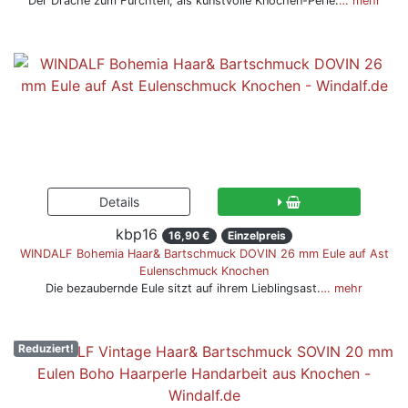
Der Drache zum Fürchten, als kunstvolle Knochen-Perle.
… mehr
kbp16
16,90 €
Einzelpreis
WINDALF Bohemia Haar& Bartschmuck DOVIN 26 mm Eule auf Ast
Eulenschmuck Knochen
Die bezaubernde Eule sitzt auf ihrem Lieblingsast.
… mehr
Reduziert!