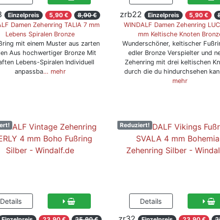
3
zrb22
Einzelpreis
5,90 €
8,90 €
Einzelpreis
5,90 €
LF Damen Zehenring TALIA 7 mm
WINDALF Damen Zehenring LUC
Lebens Spiralen Bronze
mm Keltische Knoten Bronz
ßring mit einem Muster aus zarten
Wunderschöner, keltischer Fußri
len Aus hochwertiger Bronze Mit
edler Bronze Verspielter und ne
aften Lebens-Spiralen Individuell
Zehenring mit drei keltischen K
anpassba
… mehr
durch die du hindurchsehen kan
mehr
ert!
Reduziert!
zr32
Einzelpreis
23,90 €
25,90 €
Einzelpreis
23,90 €
2