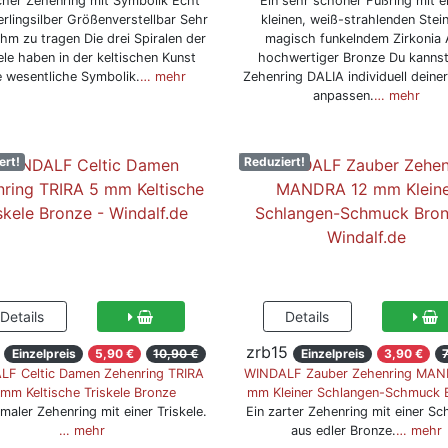
scher Zehenring mit Symbolik Echt
Ein sehr schöner Fußring mit 
rlingsilber Größenverstellbar Sehr
kleinen, weiß-strahlenden Stein
hm zu tragen Die drei Spiralen der
magisch funkelndem Zirkonia
ele haben in der keltischen Kunst
hochwertiger Bronze Du kanns
e wesentliche Symbolik.
… mehr
Zehenring DALIA individuell deine
anpassen.
… mehr
ert!
Reduziert!
zrb15
Einzelpreis
5,90 €
10,90 €
Einzelpreis
3,90 €
F Celtic Damen Zehenring TRIRA
WINDALF Zauber Zehenring MAN
 mm Keltische Triskele Bronze
mm Kleiner Schlangen-Schmuck 
maler Zehenring mit einer Triskele.
Ein zarter Zehenring mit einer Sc
… mehr
aus edler Bronze.
… mehr