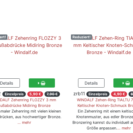
ert!
Reduziert!
2
zrb11
Einzelpreis
5,90 €
7,90 €
Einzelpreis
4,90 €
6
DALF Zehenring FLOZZY 3 mm
WINDALF Zehen-Ring TIALTU 
ußabdrücke Midiring Bronze
Keltischer Knoten-Schmuck Br
hmaler Zehenring mit vielen kleinen
Ein Zehenring mit einem keltis
rücken, aus hochwertiger Bronze.
Knotenmuster, aus edler Bronz
… mehr
Bronzering kannst du individuell a
Größe anpassen.
… mehr