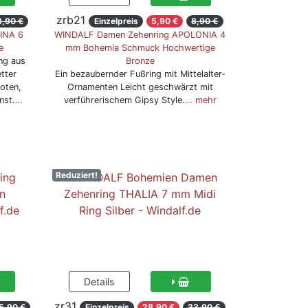
zrb21
8,90 €
Einzelpreis
5,90 €
8,90 €
INA 6
WINDALF Damen Zehenring APOLONIA 4
e
mm Bohemia Schmuck Hochwertige
ng aus
Bronze
tter
Ein bezaubernder Fußring mit Mittelalter-
noten,
Ornamenten Leicht geschwärzt mit
nst.
…
verführerischem Gipsy Style.
… mehr
Reduziert!
zr31
5,90 €
Einzelpreis
28,90 €
33,90 €