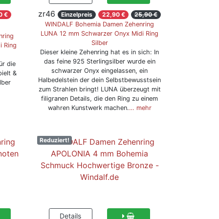
zr46
0 €
Einzelpreis
22,90 €
25,90 €
WINDALF Bohemia Damen Zehenring
LUNA 12 mm Schwarzer Onyx Midi Ring
nring
Silber
i Ring
Dieser kleine Zehenring hat es in sich: In
das feine 925 Sterlingsilber wurde ein
ür die
schwarzer Onyx eingelassen, ein
ielt &
Halbedelstein der dein Selbstbewusstsein
lber
zum Strahlen bringt! LUNA überzeugt mit
filigranen Details, die den Ring zu einem
wahren Kunstwerk machen.
… mehr
Reduziert!