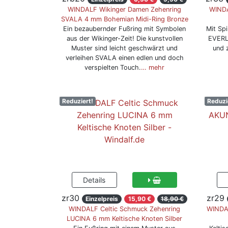
WINDALF Wikinger Damen Zehenring
WINDA
SVALA 4 mm Bohemian Midi-Ring Bronze
Ein bezaubernder Fußring mit Symbolen
Mit Sp
aus der Wikinger-Zeit! Die kunstvollen
EVERLY
Muster sind leicht geschwärzt und
und z
verleihen SVALA einen edlen und doch
verspielten Touch.
… mehr
Reduziert!
Reduzi
zr30
zr29
Einzelpreis
15,90 €
18,90 €
WINDALF Celtic Schmuck Zehenring
WINDA
LUCINA 6 mm Keltische Knoten Silber