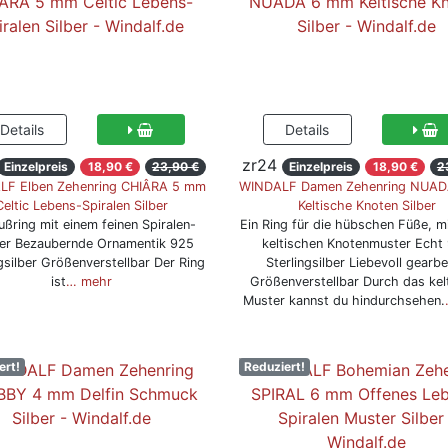
zr24
Einzelpreis
18,90 €
23,90 €
Einzelpreis
18,90 €
2
LF Elben Zehenring CHIÂRA 5 mm
WINDALF Damen Zehenring NUA
Celtic Lebens-Spiralen Silber
Keltische Knoten Silber
ußring mit einem feinen Spiralen-
Ein Ring für die hübschen Füße, m
er Bezaubernde Ornamentik 925
keltischen Knotenmuster Echt
ngsilber Größenverstellbar Der Ring
Sterlingsilber Liebevoll gearbe
ist
… mehr
Größenverstellbar Durch das kel
Muster kannst du hindurchsehen.
ert!
Reduziert!