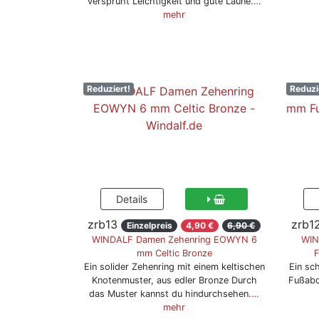
versprüht Leichtigkeit und gute Laune.
…
mehr
Reduziert!
Reduzi
zrb13
zrb1
Einzelpreis
4,90 €
6,90 €
WINDALF Damen Zehenring EOWYN 6
WIN
mm Celtic Bronze
F
Ein solider Zehenring mit einem keltischen
Ein sc
Knotenmuster, aus edler Bronze Durch
Fußabd
das Muster kannst du hindurchsehen.
…
mehr