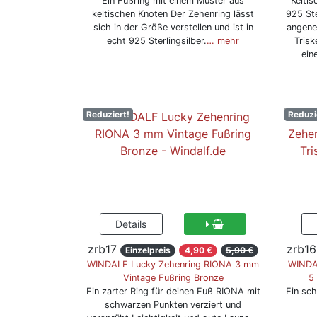
Ein Fußring mit einem Muster aus
Kelti
keltischen Knoten Der Zehenring lässt
925 Ste
sich in der Größe verstellen und ist in
angene
echt 925 Sterlingsilber.
… mehr
Trisk
ein
Reduziert!
Reduzi
zrb17
zrb16
Einzelpreis
4,90 €
5,90 €
WINDALF Lucky Zehenring RIONA 3 mm
WINDAL
Vintage Fußring Bronze
5
Ein zarter Ring für deinen Fuß RIONA mit
Ein sch
schwarzen Punkten verziert und