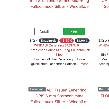
zr27
zr25
Einzelpreis
15,90 €
18,90 €
WINDALF Zehenring SADIYA 6 mm
WINDA
Strahlende Sonne Midi-Ring Fußschmuck
Silber
Ein F
Ein freundlicher Zehenring mit drei
Must
glücklichen, lachenden Sonnen.
… mehr
Sterli
Reduziert!
Reduzi