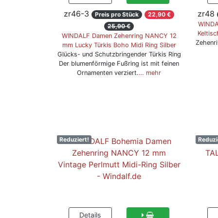
zr46-3
zr48
Preis pro Stück
22,90 €
WINDA
25,90 €
Keltis
WINDALF Damen Zehenring NANCY 12
Zehenri
mm Lucky Türkis Boho Midi Ring Silber
Glücks- und Schutzbringender Türkis Ring
Der blumenförmige Fußring ist mit feinen
Ornamenten verziert.
… mehr
Reduziert!
Reduzi