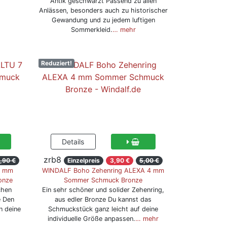
Antik geschwärzt Passend zu allen
Anlässen, besonders auch zu historischer
Gewandung und zu jedem luftigen
Sommerkleid.
… mehr
Reduziert!
zrb8
,90 €
Einzelpreis
3,90 €
5,00 €
7 mm
WINDALF Boho Zehenring ALEXA 4 mm
onze
Sommer Schmuck Bronze
chen
Ein sehr schöner und solider Zehenring,
e Den
aus edler Bronze Du kannst das
n deine
Schmuckstück ganz leicht auf deine
individuelle Größe anpassen.
… mehr