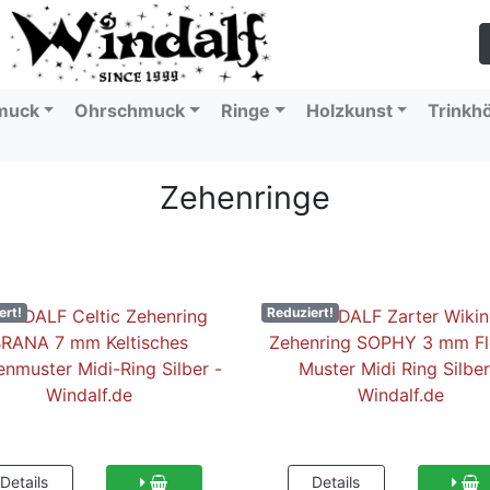
muck
Ohrschmuck
Ringe
Holzkunst
Trinkh
Zehenringe
ert!
Reduziert!