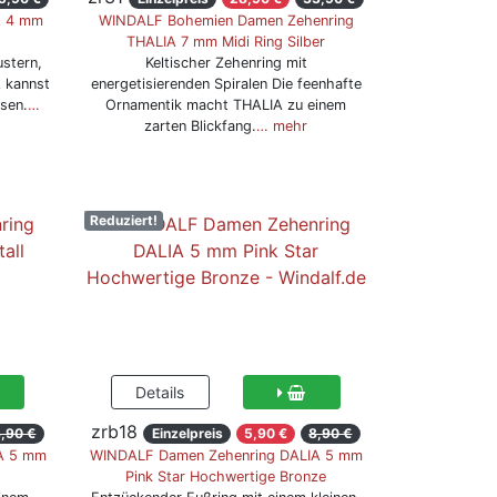
A 4 mm
WINDALF Bohemien Damen Zehenring
THALIA 7 mm Midi Ring Silber
ustern,
Keltischer Zehenring mit
A kannst
energetisierenden Spiralen Die feenhafte
ssen.
…
Ornamentik macht THALIA zu einem
zarten Blickfang.
… mehr
Reduziert!
zrb18
,90 €
Einzelpreis
5,90 €
8,90 €
A 5 mm
WINDALF Damen Zehenring DALIA 5 mm
Pink Star Hochwertige Bronze