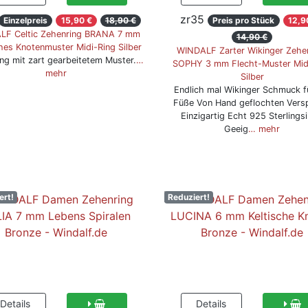
zr35
Einzelpreis
15,90 €
18,90 €
Preis pro Stück
12,9
LF Celtic Zehenring BRANA 7 mm
14,90 €
ches Knotenmuster Midi-Ring Silber
WINDALF Zarter Wikinger Zehe
ng mit zart gearbeitetem Muster.
…
SOPHY 3 mm Flecht-Muster Mid
mehr
Silber
Endlich mal Wikinger Schmuck f
Füße Von Hand geflochten Versp
Einzigartig Echt 925 Sterlingsi
Geeig
… mehr
ert!
Reduziert!