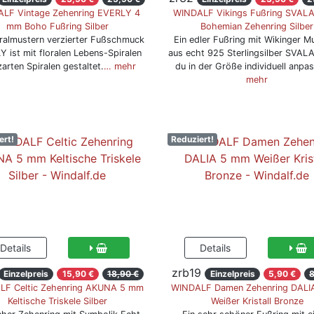
LF Vintage Zehenring EVERLY 4
WINDALF Vikings Fußring SVAL
mm Boho Fußring Silber
Bohemian Zehenring Silber
iralmustern verzierter Fußschmuck
Ein edler Fußring mit Wikinger M
 ist mit floralen Lebens-Spiralen
aus echt 925 Sterlingsilber SVAL
arten Spiralen gestaltet.
… mehr
du in der Größe individuell anpa
mehr
ert!
Reduziert!
zrb19
Einzelpreis
15,90 €
18,90 €
Einzelpreis
5,90 €
8
LF Celtic Zehenring AKUNA 5 mm
WINDALF Damen Zehenring DALI
Keltische Triskele Silber
Weißer Kristall Bronze