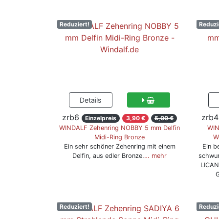
Reduziert!
Reduzi
zrb6
zrb4
Einzelpreis
3,90 €
5,00 €
WINDALF Zehenring NOBBY 5 mm Delfin
WIN
Midi-Ring Bronze
W
Ein sehr schöner Zehenring mit einem
Ein b
Delfin, aus edler Bronze.
… mehr
schwun
LICANA
G
Reduziert!
Reduzi