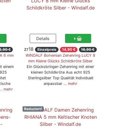
zr18
3,90 €
Einzelpreis
14,90 €
16,90 €
DA 6 mm
WINDALF Bohemian Zehenring LUCY 8
mm Kleine Glücks Schildkröte Silber
it einem
Ein Glücksbringer-Zehenring mit einer
 925
kleinen Schildkröte Aus echt 925
itet
Sterlingsilber Top Qualität Individuell
tische
anpassbar
… mehr
… mehr
Reduziert!