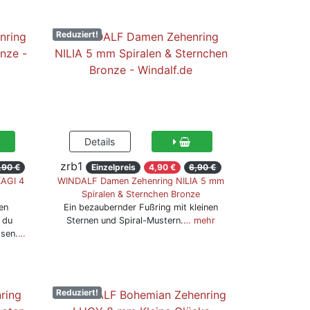
Reduziert!
zrb1
,90 €
Einzelpreis
4,90 €
6,90 €
KAGI 4
WINDALF Damen Zehenring NILIA 5 mm
Spiralen & Sternchen Bronze
en
Ein bezaubernder Fußring mit kleinen
 du
Sternen und Spiral-Mustern.
… mehr
ssen.
…
Reduziert!