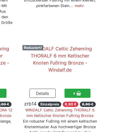
einem
Entzückender Fußring mit einem kleinen,
 Mit
pinkfarbenen Stein.
… mehr
 Aus
t den
r Größe
Reduziert!
zrb14
7,90 €
Einzelpreis
6,90 €
8,90 €
DRA 12
WINDALF Celtic Zehenring THORALF 6
Bronze
mm Keltischer Knoten Fußring Bronze
hlange,
Ein robuster Fußring mit einem keltischen
Knotenmuster Aus hochwertiger Bronze