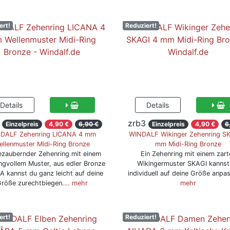
ert!
Reduziert!
zrb3
Einzelpreis
4,90 €
6,90 €
Einzelpreis
4,90 €
6
DALF Zehenring LICANA 4 mm
WINDALF Wikinger Zehenring S
ellenmuster Midi-Ring Bronze
mm Midi-Ring Bronze
ezaubernder Zehenring mit einem
Ein Zehenring mit einem zart
gvollem Muster, aus edler Bronze
Wikingermuster SKAGI kannst
 kannst du ganz leicht auf deine
individuell auf deine Größe anpa
röße zurechtbiegen.
… mehr
mehr
ert!
Reduziert!