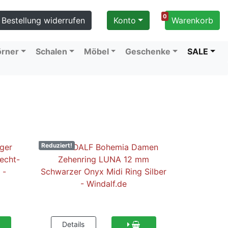
0
Bestellung widerrufen
Konto
Warenkorb
örner
Schalen
Möbel
Geschenke
SALE
Reduziert!