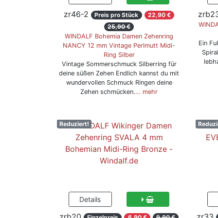
zr46-2
zrb2
Preis pro Stück
22,90 €
WINDA
25,90 €
WINDALF Bohemia Damen Zehenring
Ein Fu
NANCY 12 mm Vintage Perlmutt Midi-
Spira
Ring Silber
lebh
Vintage Sommerschmuck Silberring für
deine süßen Zehen Endlich kannst du mit
wundervollen Schmuck Ringen deine
Zehen schmücken.
… mehr
Reduziert!
Reduzi
zrb20
zr33
Einzelpreis
6,90 €
9,90 €