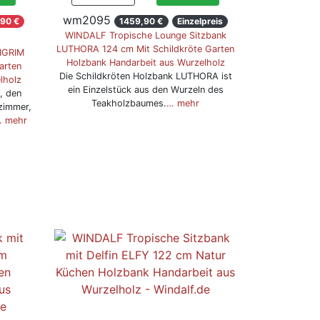
wm2095
90 €
1459,90 €
Einzelpreis
WINDALF Tropische Lounge Sitzbank
LUTHORA 124 cm Mit Schildkröte Garten
IGRIM
Holzbank Handarbeit aus Wurzelholz
arten
Die Schildkröten Holzbank LUTHORA ist
lholz
ein Einzelstück aus den Wurzeln des
, den
Teakholzbaumes.
… mehr
zimmer,
 mehr