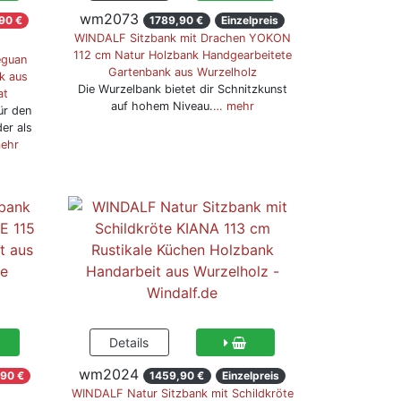
wm2073
90 €
1789,90 €
Einzelpreis
WINDALF Sitzbank mit Drachen YOKON
112 cm Natur Holzbank Handgearbeitete
eguan
Gartenbank aus Wurzelholz
k aus
Die Wurzelbank bietet dir Schnitzkunst
at
auf hohem Niveau.
… mehr
ür den
er als
ehr
wm2024
90 €
1459,90 €
Einzelpreis
WINDALF Natur Sitzbank mit Schildkröte