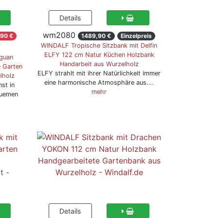
wm2080
90 €
1489,90 €
Einzelpreis
WINDALF Tropische Sitzbank mit Delfin
ELFY 122 cm Natur Küchen Holzbank
guan
Handarbeit aus Wurzelholz
 Garten
ELFY strahlt mit ihrer Natürlichkeit immer
lholz
eine harmonische Atmosphäre aus.
…
st in
mehr
quemen