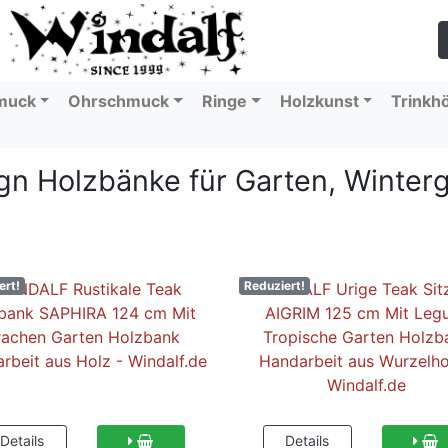
muck
Ohrschmuck
Ringe
Holzkunst
Trinkh
n Holzbänke für Garten, Winterg
ert!
Reduziert!