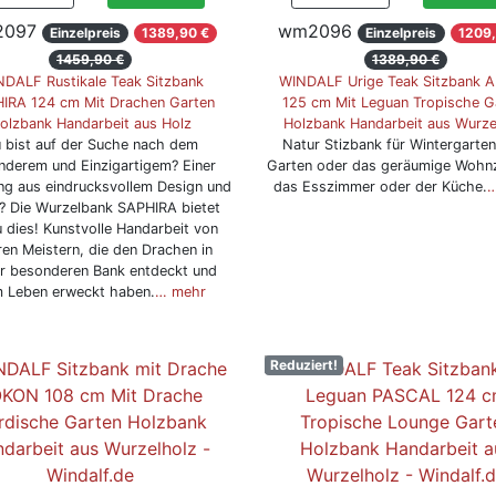
097
wm2096
Einzelpreis
1389,90 €
Einzelpreis
1209,
1459,90 €
1389,90 €
DALF Rustikale Teak Sitzbank
WINDALF Urige Teak Sitzbank A
IRA 124 cm Mit Drachen Garten
125 cm Mit Leguan Tropische G
olzbank Handarbeit aus Holz
Holzbank Handarbeit aus Wurze
 bist auf der Suche nach dem
Natur Stizbank für Wintergarten
nderem und Einzigartigem? Einer
Garten oder das geräumige Wohn
g aus eindrucksvollem Design und
das Esszimmer oder der Küche.
…
? Die Wurzelbank SAPHIRA bietet
 dies! Kunstvolle Handarbeit von
en Meistern, die den Drachen in
er besonderen Bank entdeckt und
 Leben erweckt haben.
… mehr
Reduziert!