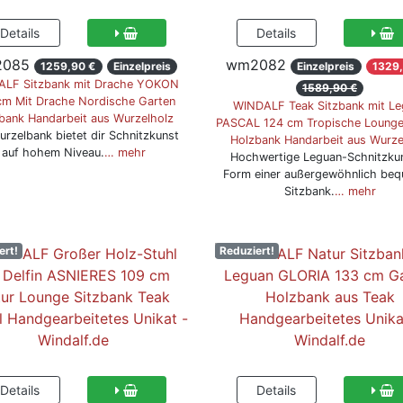
085
wm2082
1259,90 €
Einzelpreis
Einzelpreis
1329,
LF Sitzbank mit Drache YOKON
1589,90 €
cm Mit Drache Nordische Garten
WINDALF Teak Sitzbank mit Le
bank Handarbeit aus Wurzelholz
PASCAL 124 cm Tropische Lounge
urzelbank bietet dir Schnitzkunst
Holzbank Handarbeit aus Wurze
auf hohem Niveau.
… mehr
Hochwertige Leguan-Schnitzkun
Form einer außergewöhnlich be
Sitzbank.
… mehr
ert!
Reduziert!