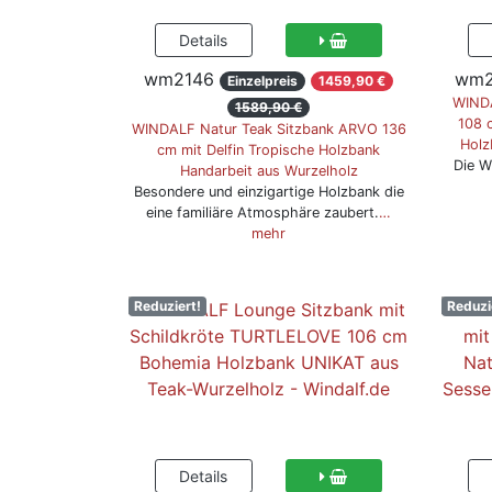
wm2146
wm2
Einzelpreis
1459,90 €
WINDA
1589,90 €
108 
WINDALF Natur Teak Sitzbank ARVO 136
Holz
cm mit Delfin Tropische Holzbank
Die W
Handarbeit aus Wurzelholz
Besondere und einzigartige Holzbank die
eine familiäre Atmosphäre zaubert.
…
mehr
Reduziert!
Reduzi