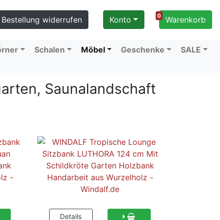
0
Bestellung widerrufen
Konto
Warenkorb
örner
Schalen
Möbel
Geschenke
SALE
arten, Saunalandschaft