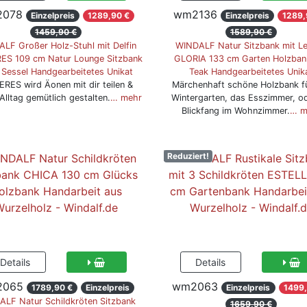
078
wm2136
Einzelpreis
1289,90 €
Einzelpreis
1289,
1459,90 €
1589,90 €
LF Großer Holz-Stuhl mit Delfin
WINDALF Natur Sitzbank mit L
ES 109 cm Natur Lounge Sitzbank
GLORIA 133 cm Garten Holzban
 Sessel Handgearbeitetes Unikat
Teak Handgearbeitetes Unik
ERES wird Äonen mit dir teilen &
Märchenhaft schöne Holzbank f
Alltag gemütlich gestalten.
… mehr
Wintergarten, das Esszimmer, od
Blickfang im Wohnzimmer.
… m
Reduziert!
2065
wm2063
1789,90 €
Einzelpreis
Einzelpreis
1499,
LF Natur Schildkröten Sitzbank
1659,90 €