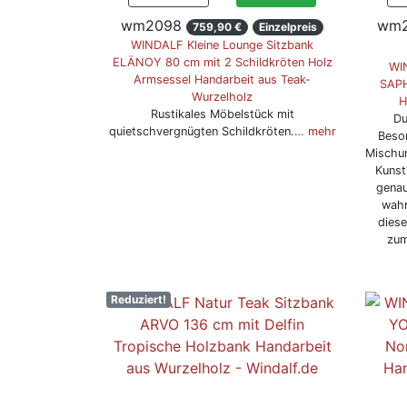
wm2098
wm2
759,90 €
Einzelpreis
WINDALF Kleine Lounge Sitzbank
ELÄNOY 80 cm mit 2 Schildkröten Holz
WIN
Armsessel Handarbeit aus Teak-
SAPH
Wurzelholz
H
Rustikales Möbelstück mit
Du
quietschvergnügten Schildkröten.
… mehr
Beso
Mischun
Kunst
genau
wahr
dies
zum
Reduziert!