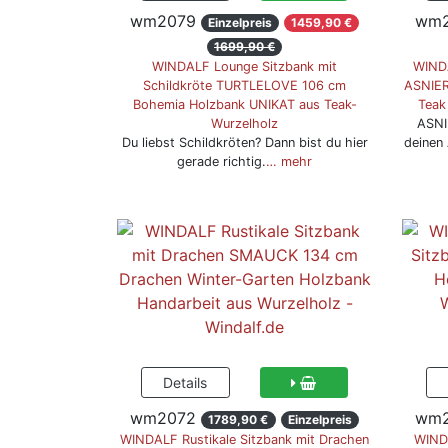
wm2079
wm2
Einzelpreis
1459,90 €
1699,90 €
WINDALF Lounge Sitzbank mit
WINDA
Schildkröte TURTLELOVE 106 cm
ASNIER
Bohemia Holzbank UNIKAT aus Teak-
Teak
Wurzelholz
ASNI
Du liebst Schildkröten? Dann bist du hier
deinen 
gerade richtig.
… mehr
wm2072
wm
1789,90 €
Einzelpreis
WINDALF Rustikale Sitzbank mit Drachen
WINDA