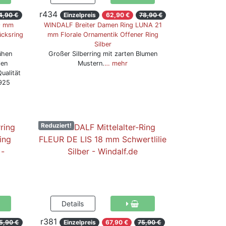
r434
4,90 €
Einzelpreis
62,90 €
78,90 €
9 mm
WINDALF Breiter Damen Ring LUNA 21
ücksring
mm Florale Ornamentik Offener Ring
Silber
ühen
Großer Silberring mit zarten Blumen
len
Mustern.
… mehr
ualität
 925
Reduziert!
r381
5,90 €
Einzelpreis
67,90 €
75,90 €