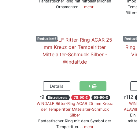
Fantastischer Ring mit mittelalterlichen
impos
Ornamenten.
… mehr
Temp
Ritter
Reduziert!
Reduzi
r9
r112
Einzelpreis
78,90 €
93,90 €
WINDALF Ritter-Ring ACAR 25 mm Kreuz
WIND
der Tempelritter Mittelalter-Schmuck
ALAWIN
Silber
Ein
Fantastischer Ring mit dem Symbol der
mitt
Tempelritter.
… mehr