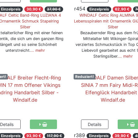
r454
Einzelpreis
30,90 €
37,90 €
Einzelpreis
62,90 €
7
LF Celtic Band-Ring LUZIANA 4
WINDALF Celtic Ring ALMINA 
rnamentik Schmuck Stapelring
Lebensspiralen mit Ornamentik Gl
Silber
Silber
telalterlicher Ring mit einer feinen
Bezaubernder Ring aus dem fr
ntik, die sich um den ganzen Ring
Mittelalter Mit Wikinger-Spira
längelt und so seine Schönheit
verziertes Schmuckstück in Top Q
unterstreicht.
… mehr
Liebevoll gearbeitet aus echt
Sterlingsilber.
… mehr
ert!
Reduziert!
r389
Einzelpreis
93,90 €
117,90 €
Einzelpreis
39,90 €
4