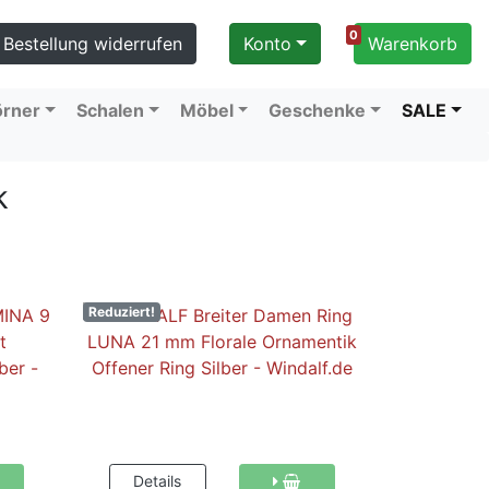
0
Bestellung widerrufen
Konto
Warenkorb
örner
Schalen
Möbel
Geschenke
SALE
k
Reduziert!