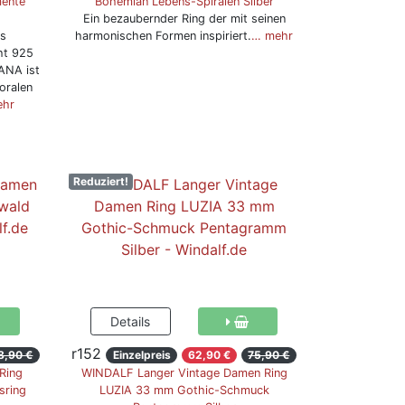
mente
Bohemian Lebens-Spiralen Silber
Ein bezaubernder Ring der mit seinen
ls
harmonischen Formen inspiriert.
… mehr
ht 925
IANA ist
loralen
ehr
Reduziert!
r152
8,90 €
Einzelpreis
62,90 €
75,90 €
Ring
WINDALF Langer Vintage Damen Ring
sring
LUZIA 33 mm Gothic-Schmuck