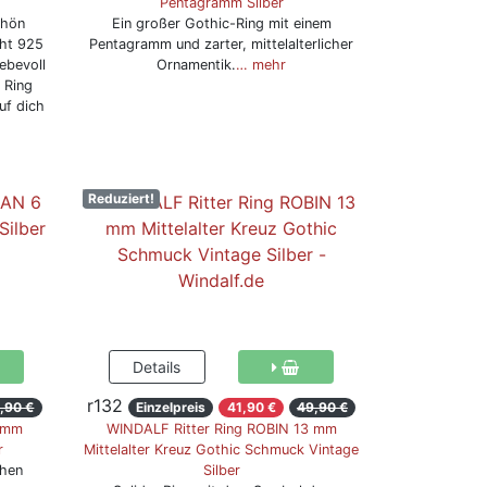
Pentagramm Silber
chön
Ein großer Gothic-Ring mit einem
ht 925
Pentagramm und zarter, mittelalterlicher
ebevoll
Ornamentik.
… mehr
 Ring
uf dich
Reduziert!
r132
,90 €
Einzelpreis
41,90 €
49,90 €
6 mm
WINDALF Ritter Ring ROBIN 13 mm
r
Mittelalter Kreuz Gothic Schmuck Vintage
chen
Silber