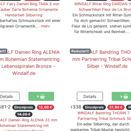
LF Fairy Damen Ring TARA 6 mm
WINDALF Ritter Ring DARSAN 
zauber Zarte Bohemia Ornamente
Schwertlilien Fleur de Lis Bro
Handarbeit Silberring
Ein Schmuckstück mit Ritter-Sym
uberhaftes Schmuckstück mit einer
für dich gemacht! Schwertlilien
iligranen Ornamentik.
… mehr
Fleur de Lis genannt, stehen sym
für Ritterlichkeit und Reinheit.
…
ert!
Reduziert!
581-2
r338
Einzelpreis
12,00 €
Einzelpreis
51,90 €
7
WINDALF Bandring THORIN 7
14,20 €
Partnerring Tribal Schmuck Si
ALF Damen Ring ALENIA 33 mm
Ein edler Silberring, der durch 
Bohemian Statementring mit
markantes Tribal-Muster besticht.