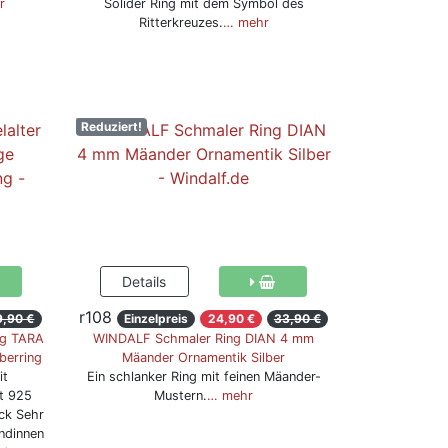
r
Solider Ring mit dem Symbol des
Ritterkreuzes.
… mehr
Reduziert!
r108
9,90 €
Einzelpreis
24,90 €
33,90 €
ng TARA
WINDALF Schmaler Ring DIAN 4 mm
berring
Mäander Ornamentik Silber
it
Ein schlanker Ring mit feinen Mäander-
ht 925
Mustern.
… mehr
ück Sehr
ndinnen