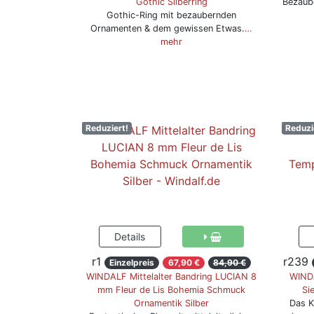
Gothic Silberring
Bezaube
Gothic-Ring mit bezaubernden
Ornamenten & dem gewissen Etwas.
…
mehr
Reduziert!
Reduzi
r1
r239
Einzelpreis
67,90 €
84,90 €
WINDALF Mittelalter Bandring LUCIAN 8
WINDA
mm Fleur de Lis Bohemia Schmuck
Sie
Ornamentik Silber
Das Kr