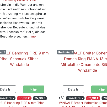
Lebensspiralen Bronze
che ein in die Welt der antiken
lik und zeitlosen Schönheit mit
m Bronzering mit Lebensspiralen
r außergewöhnliche Ring vereint
assische Handwerkskunst mit
gehender Bedeutung und ist das
ekte Accessoire für alle, die das
Besondere suchen.
… mehr
ert!
Reduziert!
r81
inzelpreis
56,90 €
75,90 €
Einzelpreis
62,90 €
78
ALF Bandring FIRE 9 mm Tribal-
WINDALF Breiter Bohemian Dame