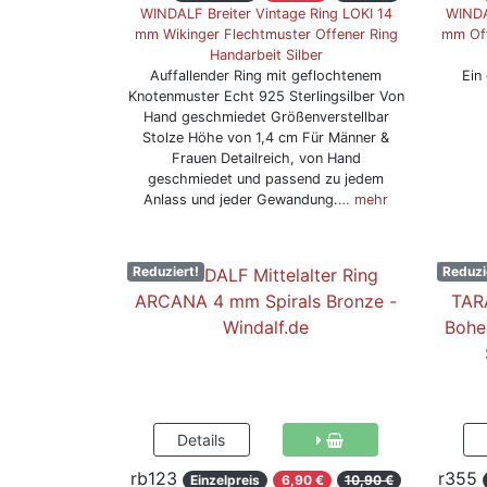
WINDALF Breiter Vintage Ring LOKI 14
WINDA
mm Wikinger Flechtmuster Offener Ring
mm Off
Handarbeit Silber
Auffallender Ring mit geflochtenem
Ein
Knotenmuster Echt 925 Sterlingsilber Von
Hand geschmiedet Größenverstellbar
Stolze Höhe von 1,4 cm Für Männer &
Frauen Detailreich, von Hand
geschmiedet und passend zu jedem
Anlass und jeder Gewandung.
… mehr
Reduziert!
Reduzi
rb123
r355
Einzelpreis
6,90 €
10,90 €