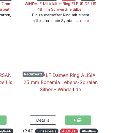
A 7 mm
WINDALF Mittelalter-Ring FLEUR DE LIS
arbeit
18 mm Schwertlilie Silber
zarten,
Ein zauberhafter Ring mit einem
mittelalterlichen Symbol.
… mehr
Reduziert!
r340
2,90 €
Einzelpreis
43,90 €
49,90 €