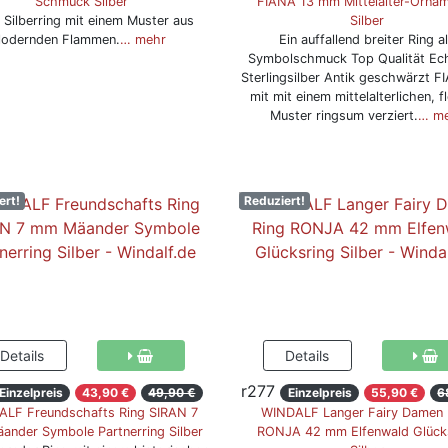
Schmuck Silber
FIANA 13 mm Mittelalter-Orna
 Silberring mit einem Muster aus
Silber
lodernden Flammen.
… mehr
Ein auffallend breiter Ring a
Symbolschmuck Top Qualität Ec
Sterlingsilber Antik geschwärzt F
mit mit einem mittelalterlichen, f
Muster ringsum verziert.
… m
ert!
Reduziert!
r277
Einzelpreis
43,90 €
49,90 €
Einzelpreis
55,90 €
6
LF Freundschafts Ring SIRAN 7
WINDALF Langer Fairy Damen 
nder Symbole Partnerring Silber
RONJA 42 mm Elfenwald Glück