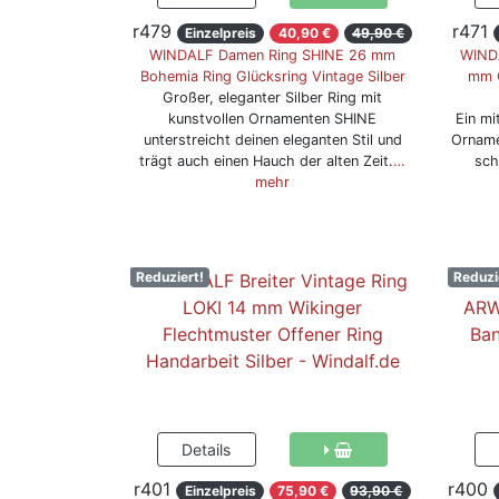
r479
r471
Einzelpreis
40,90 €
49,90 €
WINDALF Damen Ring SHINE 26 mm
WINDA
Bohemia Ring Glücksring Vintage Silber
mm O
Großer, eleganter Silber Ring mit
kunstvollen Ornamenten SHINE
Ein mit
unterstreicht deinen eleganten Stil und
Orname
trägt auch einen Hauch der alten Zeit.
…
sch
mehr
Reduziert!
Reduzi
r401
r400
Einzelpreis
75,90 €
93,90 €