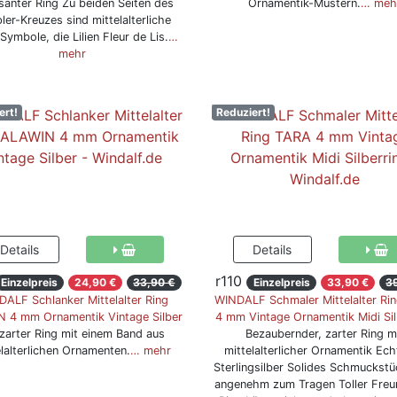
anter Ring Zu beiden Seiten des
Ornamentik-Mustern.
… meh
ler-Kreuzes sind mittelalterliche
-Symbole, die Lilien Fleur de Lis.
…
mehr
ert!
Reduziert!
r110
Einzelpreis
24,90 €
33,90 €
Einzelpreis
33,90 €
3
ALF Schlanker Mittelalter Ring
WINDALF Schmaler Mittelalter Ri
 4 mm Ornamentik Vintage Silber
4 mm Vintage Ornamentik Midi Sil
 zarter Ring mit einem Band aus
Bezaubernder, zarter Ring m
elalterlichen Ornamenten.
… mehr
mittelalterlicher Ornamentik Ec
Sterlingsilber Solides Schmuckst
angenehm zum Tragen Toller Freu