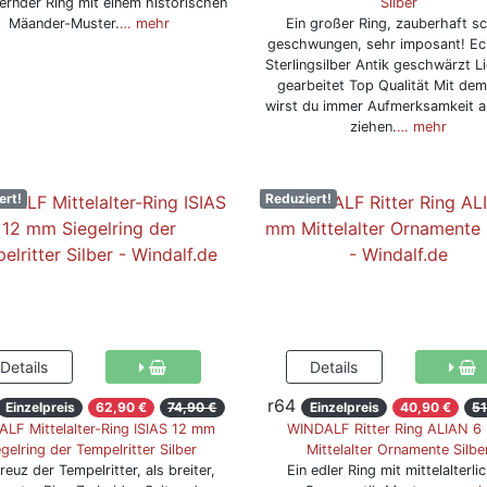
rnder Ring mit einem historischen
Silber
Mäander-Muster.
… mehr
Ein großer Ring, zauberhaft s
geschwungen, sehr imposant! Ec
Sterlingsilber Antik geschwärzt Li
gearbeitet Top Qualität Mit dem
wirst du immer Aufmerksamkeit a
ziehen.
… mehr
ert!
Reduziert!
r64
Einzelpreis
62,90 €
74,90 €
Einzelpreis
40,90 €
51
LF Mittelalter-Ring ISIAS 12 mm
WINDALF Ritter Ring ALIAN 
gelring der Tempelritter Silber
Mittelalter Ornamente Silbe
euz der Tempelritter, als breiter,
Ein edler Ring mit mittelalterli