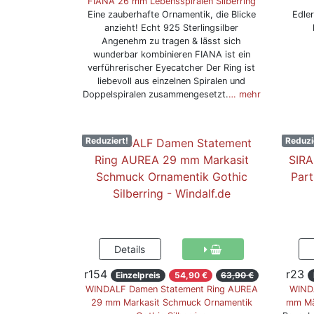
FIANA 26 mm Lebensspiralen Silberring
Eine zauberhafte Ornamentik, die Blicke
Edler
anzieht! Echt 925 Sterlingsilber
Angenehm zu tragen & lässt sich
wunderbar kombinieren FIANA ist ein
verführerischer Eyecatcher Der Ring ist
liebevoll aus einzelnen Spiralen und
Doppelspiralen zusammengesetzt.
… mehr
Reduziert!
Reduzi
r154
r23
Einzelpreis
54,90 €
63,90 €
WINDALF Damen Statement Ring AUREA
WINDA
29 mm Markasit Schmuck Ornamentik
mm Mäa