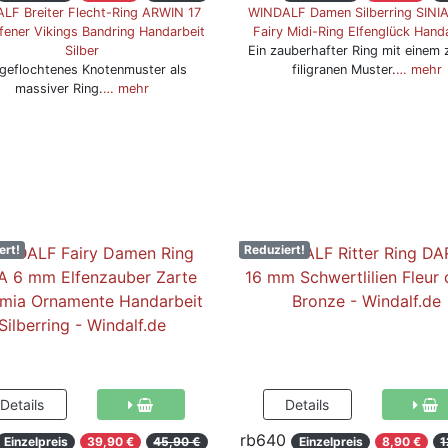
LF Breiter Flecht-Ring ARWIN 17
WINDALF Damen Silberring SINI
ener Vikings Bandring Handarbeit
Fairy Midi-Ring Elfenglück Hand
Silber
Ein zauberhafter Ring mit einem 
 geflochtenes Knotenmuster als
filigranen Muster.
… mehr
massiver Ring.
… mehr
ert!
Reduziert!
rb640
Einzelpreis
39,90 €
45,90 €
Einzelpreis
8,90 €
1