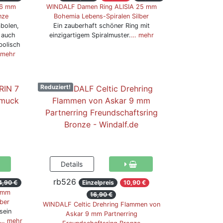
16 mm
WINDALF Damen Ring ALISIA 25 mm
nze
Bohemia Lebens-Spiralen Silber
bolen,
Ein zauberhaft schöner Ring mit
, auch
einzigartigem Spiralmuster.
… mehr
bolisch
 mehr
Reduziert!
rb526
4,90 €
Einzelpreis
10,90 €
 mm
16,90 €
lber
WINDALF Celtic Drehring Flammen von
sein
Askar 9 mm Partnerring
… mehr