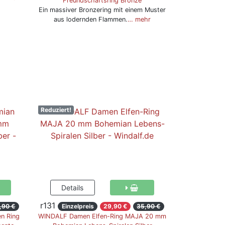
Freundschaftsring Bronze
Ein massiver Bronzering mit einem Muster
aus lodernden Flammen.
… mehr
Reduziert!
r131
,90 €
Einzelpreis
29,90 €
35,90 €
n Ring
WINDALF Damen Elfen-Ring MAJA 20 mm