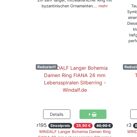
Ein sehr langer, mittelalterlicher Ring mit
byzantinischen Ornamenten.
… mehr
Tau
Symbo
eine
Diese
kl
tief
perf
Reduziert!
Reduzi
r195
r3
Einzelpreis
35,90 €
40,90 €
E
WINDALF Langer Bohemia Damen Ring
WIND