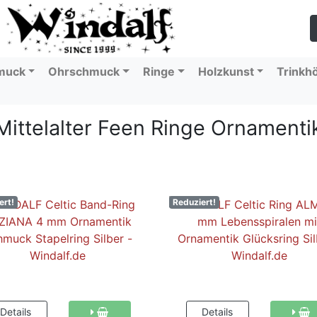
muck
Ohrschmuck
Ringe
Holzkunst
Trinkh
Mittelalter Feen Ringe Ornamenti
ert!
Reduziert!