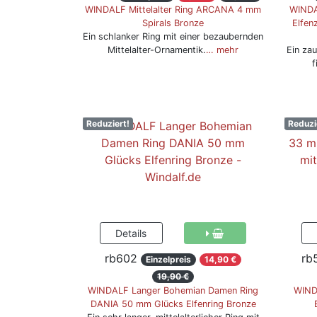
WINDALF Mittelalter Ring ARCANA 4 mm
WINDA
Spirals Bronze
Elfen
Ein schlanker Ring mit einer bezaubernden
Mittelalter-Ornamentik.
… mehr
Ein za
f
Reduziert!
Reduzi
rb602
rb
Einzelpreis
14,90 €
19,90 €
WINDALF Langer Bohemian Damen Ring
WIND
DANIA 50 mm Glücks Elfenring Bronze