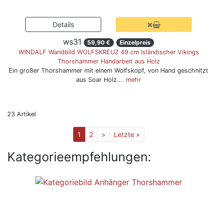
ws31
59,90 €
Einzelpreis
WINDALF Wandbild WOLFSKREUZ 49 cm Isländischer Vikings
Thorshammer Handarbeit aus Holz
Ein großer Thorshammer mit einem Wolfskopf, von Hand geschnitzt
aus Soar Holz.
… mehr
23 Artikel
1
2
>
Letzte »
Kategorieempfehlungen: